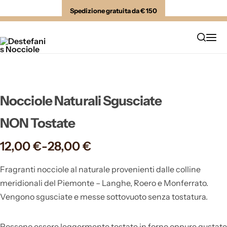
Spedizione gratuita da € 150
Cosa Cerchiamo
Come Scegliamo
Cosa Offriamo
Nocciole Naturali Sgusciate
Brochure Italiana
NON Tostate
12,00
€
-
28,00
€
Fragranti nocciole al naturale provenienti dalle colline
meridionali del Piemonte – Langhe, Roero e Monferrato.
Vengono sgusciate e messe sottovuoto senza tostatura.
Possono essere leggermente tostate in forno oppure gustate