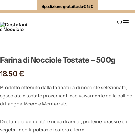
Spedizione gratuita da € 150
Cosa Cerchiamo
Come Scegliamo
Cosa Offriamo
Farina di Nocciole Tostate – 500g
Brochure Italiana
18,50
€
Prodotto ottenuto dalla farinatura di nocciole selezionate,
sgusciate e tostate provenienti esclusivamente dalle colline
di Langhe, Roero e Monferrato.
Di ottima digeribilità, è ricca di amidi, proteine, grassi e oli
vegetali nobili, potassio fosforo e ferro.